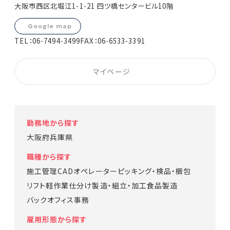
大阪市西区北堀江1-1-21 四ツ橋センタービル10階
Google map
TEL：
06-7494-3499
FAX：06-6533-3391
マイページ
勤務地から探す
大阪府
兵庫県
職種から探す
施工管理
CADオペレーター
ピッキング・検品・梱包
リフト
軽作業
仕分け
製造・組立・加工
食品製造
バックオフィス
事務
雇用形態から探す