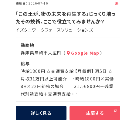
派
更新日
2026-07-16
遣
「この土が、街の未来を再生する」じっくり培っ
たその技術、ここで役立ててみませんか？
イズタニワークフォースソリューションズ
勤務地
兵庫県尼崎市末広町 （
Google Map
）
給与
時給1800円 ☆交通費支給 【月収例】 週5日 ☆
月収31万円以上可能☆ ・時給1800円×実働
8H×22日勤務の場合 31万6800円＋残業
代別途支給＋交通費支給 ・…
詳しく見る
応募する